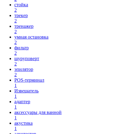
стойка
2
трекер
2
тренажер
2
умная остановка
2
фильтр
2
шуруповерт
2
эпилятор
2
POS-терминал
1
Извещатель
1
адаптер
1
аксессуары для ванной
1
акустика
1
алкотестер