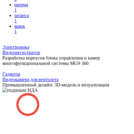
ширма
1
штанга
1
ящик
1
Электроника
Видеорегистратор
Разработка корпусов блока управления и камер
многофункциональной системы MG9 360
Гаджеты
Видеокамера для вертолета
Промышленный дизайн: 3D-модель и визуализация