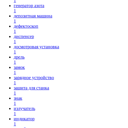
1
генератор азота
1
депозитная машина
1
дефектоскоп
1
диспенсер
1
досмотровая установка
1
дрель
1
замок
1
зарядное устройство
1
защита для станка
1
знак
1
излучатель
1
индикатор
1