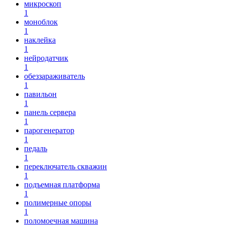
микроскоп
1
моноблок
1
наклейка
1
нейродатчик
1
обеззараживатель
1
павильон
1
панель сервера
1
парогенератор
1
педаль
1
переключатель скважин
1
подъемная платформа
1
полимерные опоры
1
поломоечная машина