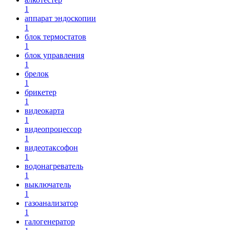
1
аппарат эндоскопии
1
блок термостатов
1
блок управления
1
брелок
1
брикетер
1
видеокарта
1
видеопроцессор
1
видеотаксофон
1
водонагреватель
1
выключатель
1
газоанализатор
1
галогенератор