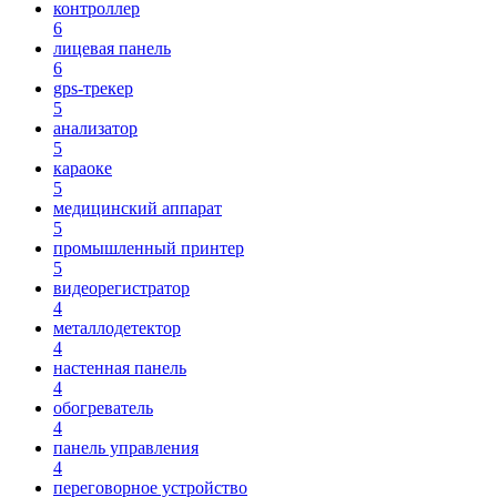
контроллер
6
лицевая панель
6
gps-трекер
5
анализатор
5
караоке
5
медицинский аппарат
5
промышленный принтер
5
видеорегистратор
4
металлодетектор
4
настенная панель
4
обогреватель
4
панель управления
4
переговорное устройство