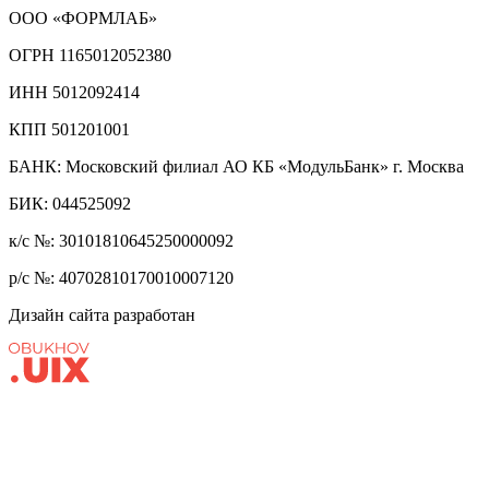
ООО «ФОРМЛАБ»
ОГРН 1165012052380
ИНН 5012092414
КПП 501201001
БАНК: Московский филиал АО КБ «МодульБанк» г. Москва
БИК: 044525092
к/с №: 30101810645250000092
р/с №: 40702810170010007120
Дизайн сайта разработан