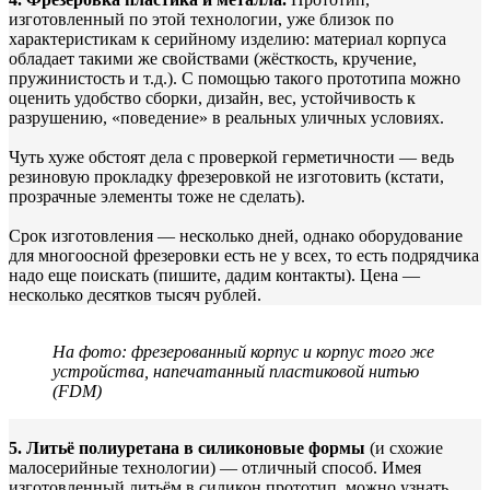
изготовленный по этой технологии, уже близок по
характеристикам к серийному изделию: материал корпуса
обладает такими же свойствами (жёсткость, кручение,
пружинистость и т.д.). С помощью такого прототипа можно
оценить удобство сборки, дизайн, вес, устойчивость к
разрушению, «поведение» в реальных уличных условиях.
Чуть хуже обстоят дела с проверкой герметичности — ведь
резиновую прокладку фрезеровкой не изготовить (кстати,
прозрачные элементы тоже не сделать).
Срок изготовления — несколько дней, однако оборудование
для многоосной фрезеровки есть не у всех, то есть подрядчика
надо еще поискать (пишите, дадим контакты). Цена —
несколько десятков тысяч рублей.
На фото: фрезерованный корпус и корпус того же
устройства, напечатанный пластиковой нитью
(FDM)
5.
Литьё полиуретана в силиконовые формы
(и схожие
малосерийные технологии) — отличный способ. Имея
изготовленный литьём в силикон прототип, можно узнать