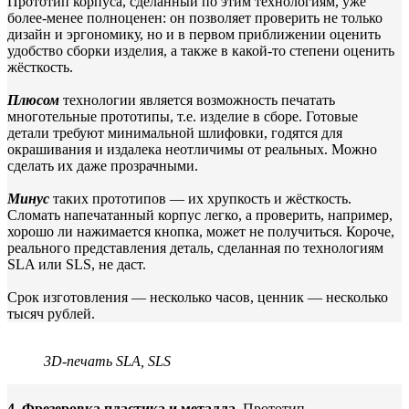
Прототип корпуса, сделанный по этим технологиям, уже
более-менее полноценен: он позволяет проверить не только
дизайн и эргономику, но и в первом приближении оценить
удобство сборки изделия, а также в какой-то степени оценить
жёсткость.
Плюсом
технологии является возможность печатать
многотельные прототипы, т.е. изделие в сборе. Готовые
детали требуют минимальной шлифовки, годятся для
окрашивания и издалека неотличимы от реальных. Можно
сделать их даже прозрачными.
Минус
таких прототипов — их хрупкость и жёсткость.
Сломать напечатанный корпус легко, а проверить, например,
хорошо ли нажимается кнопка, может не получиться. Короче,
реального представления деталь, сделанная по технологиям
SLA или SLS, не даст.
Срок изготовления — несколько часов, ценник — несколько
тысяч рублей.
3D-печать SLA, SLS
4.
Фрезеровка пластика и металла.
Прототип,