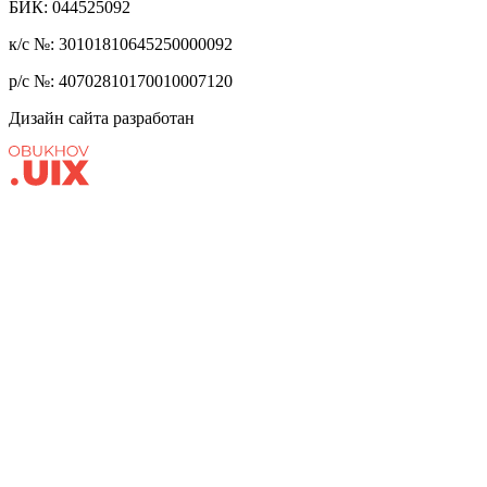
БИК: 044525092
к/с №: 30101810645250000092
р/с №: 40702810170010007120
Дизайн сайта разработан