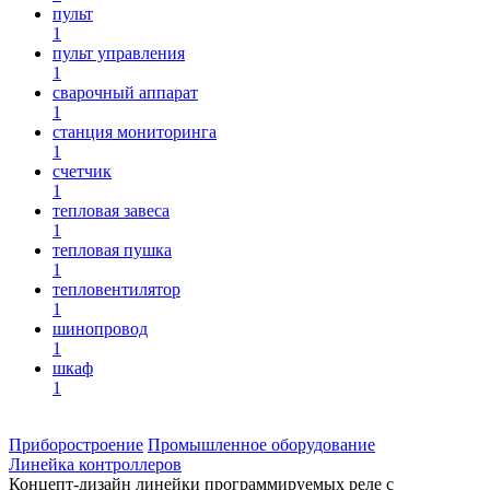
пульт
1
пульт управления
1
сварочный аппарат
1
станция мониторинга
1
счетчик
1
тепловая завеса
1
тепловая пушка
1
тепловентилятор
1
шинопровод
1
шкаф
1
Приборостроение
Промышленное оборудование
Линейка контроллеров
Концепт-дизайн линейки программируемых реле с