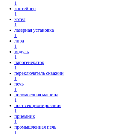
1
контейнер
1
котел
1
лазерная установка
1
лира
1
модуль
1
парогенератор
1
переключатель скважин
1
печь
1
поломоечная машина
1
пост секционирования
1
приемник
1
промышленная печь
1