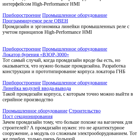
интерфейсом High-Performance HMI
Приборостроение
Промышленное оборудование
Программируемое реле ОВЕН
Промдизайн и эргономика линейки промышленных реле с
учетом принципов High-Performance HMI
Приборостроение
Промышленное оборудование
Локатор бурения «ВЗОР-3000»
Тот самый случай, когда промдизайн вроде бы есть, но
оказывается, что нужно больше промдизайна. Разработка
конструкции и прототипирование корпуса локатора ГНБ
Приборостроение
Промышленное оборудование
Линейка модулей ввода-вывода
Такой промдизайн корпуса, с которым точно можно выйти в
серийное производство
Промышленное оборудование
Строительство
Пост секционирования
Зачем промдизайн тому, что больше похоже на вагончик для
строителей? А промдизайн нужен: это не архитектурное
сооружение, а модуль со сложным электрооборудованием. Тот
же прибор, только очень большой.