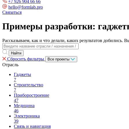
+7 926 904 66 66
hello@formlab.pro
Связаться
Примеры разработки: гаджеты
Рассказываем, как и что делали, каких результатов добились. 
Сбросить фильтры
Все проекты
Отрасль
Гаджеты
7
Строительство
7
Приборостроение
47
Медицина
46
Электроника
39
Связь и навигация