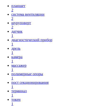
планшет
2
система вентиляции
2
шуруповерт
2
датчик
1
диагностический прибор
1
дрель
1
камера
1
массажер
1
полимерные опоры
1
пост секционирования
1
терминал
1
токен
1