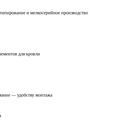
отипирование и мелкосерийное производство
лементов для кровли
имание — удобству монтажа
а