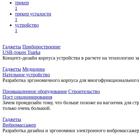
трекер
1
трекер усталости
1
устройство
1
Гаджеты
Приборостроение
USB-токен Tsarka
Концепт-дизайн корпуса устройства в расчете на технологию 
Гаджеты
Медицина
Нательное устройство
Разработка эргономичного корпуса для многофункционального 
Промышленное оборудование
Строительство
Пост секционирования
Зачем промдизайн тому, что больше похоже на вагончик для ст
только очень большой.
Гаджеты
Вибромассажер
Разработка дизайна и эргономики электронного вибромассаже