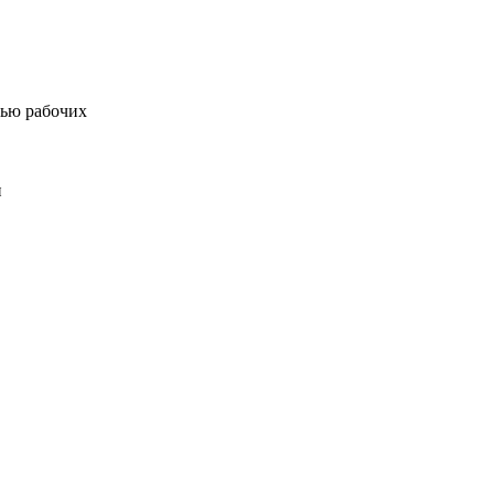
тью рабочих
и